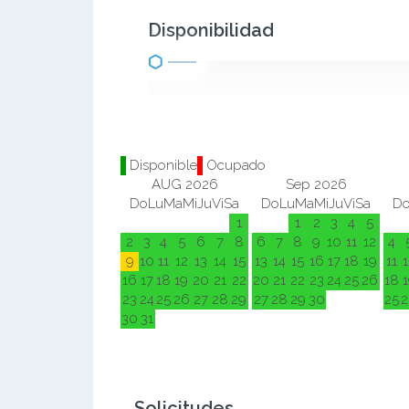
Disponibilidad
Disponible
Ocupado
AUG 2026
Sep 2026
Do
Lu
Ma
Mi
Ju
Vi
Sa
Do
Lu
Ma
Mi
Ju
Vi
Sa
D
1
1
2
3
4
5
2
3
4
5
6
7
8
6
7
8
9
10
11
12
4
9
10
11
12
13
14
15
13
14
15
16
17
18
19
11
1
16
17
18
19
20
21
22
20
21
22
23
24
25
26
18
1
23
24
25
26
27
28
29
27
28
29
30
25
2
30
31
Solicitudes