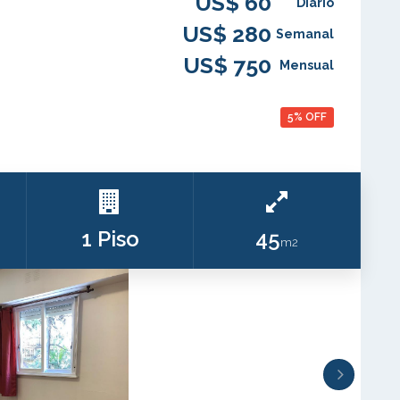
US$ 60
Diario
US$ 280
Semanal
US$ 750
Mensual
5% OFF
1 Piso
45
m2