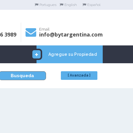
Portugues
English
Español
Email
06 3989
info@bytargentina.com
Agregue su Propiedad
Busqueda
[ Avanzada ]