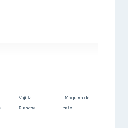
• Vajilla
• Máquina de
e
• Plancha
café