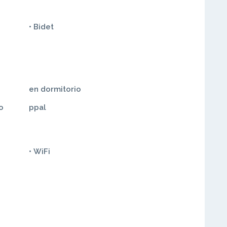
• Bidet
o
ppal
• WiFi