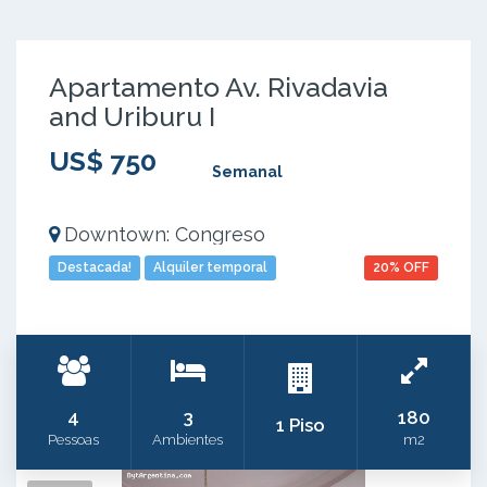
Apartamento Av. Rivadavia
and Uriburu I
US$ 750
Semanal
Downtown: Congreso
Destacada!
Alquiler temporal
20% OFF
4
3
180
1 Piso
Pessoas
Ambientes
m2