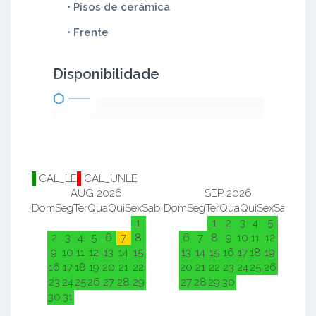
• Pisos de cerámica
• Frente
Disponibilidade
CAL_LE
CAL_UNLE
AUG 2026
SEP 2026
Dom
Seg
Ter
Qua
Qui
Sex
Sab
Dom
Seg
Ter
Qua
Qui
Sex
Sab
Do
1
1
2
3
4
5
2
3
4
5
6
7
8
6
7
8
9
10
11
12
9
10
11
12
13
14
15
13
14
15
16
17
18
19
16
17
18
19
20
21
22
20
21
22
23
24
25
26
23
24
25
26
27
28
29
27
28
29
30
30
31