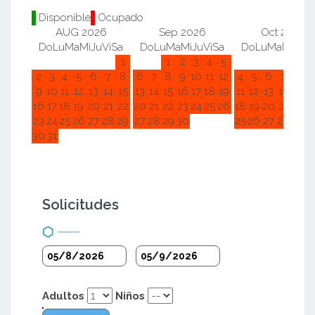
Disponible
Ocupado
AUG 2026
Sep 2026
Oct 2026
Do
Lu
Ma
Mi
Ju
Vi
Sa
Do
Lu
Ma
Mi
Ju
Vi
Sa
Do
Lu
Ma
Mi
Ju
Vi
1
1
2
3
4
5
1
2
2
3
4
5
6
7
8
6
7
8
9
10
11
12
4
5
6
7
8
9
9
10
11
12
13
14
15
13
14
15
16
17
18
19
11
12
13
14
15
1
16
17
18
19
20
21
22
20
21
22
23
24
25
26
18
19
20
21
22
2
23
24
25
26
27
28
29
27
28
29
30
25
26
27
28
29
3
30
31
Solicitudes
Adultos
Niños