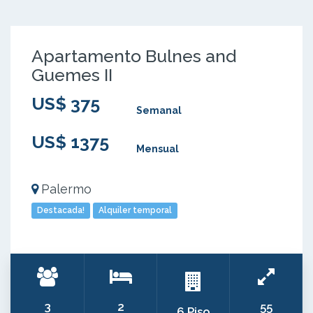
Apartamento Bulnes and
Guemes II
US$ 375
Semanal
US$ 1375
Mensual
Palermo
Destacada!
Alquiler temporal
3
2
55
6 Piso