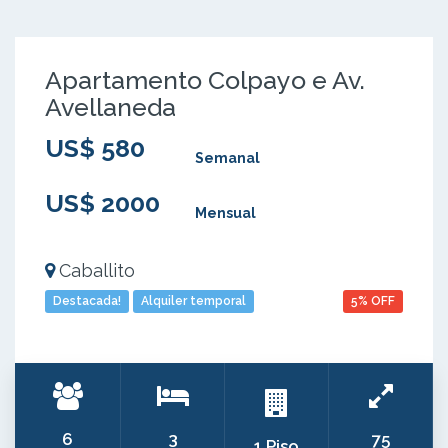
Apartamento Colpayo e Av.
Avellaneda
US$ 580
Semanal
US$ 2000
Mensual
Caballito
Destacada!
Alquiler temporal
5% OFF
6
3
75
1 Piso