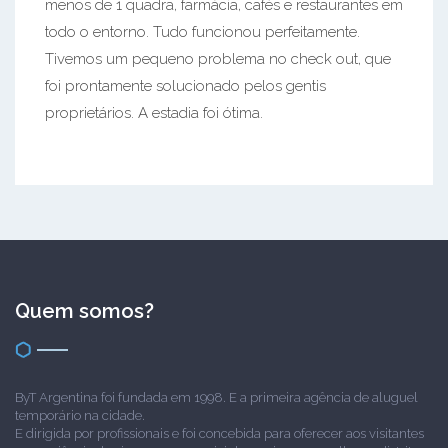
menos de 1 quadra, farmácia, cafés e restaurantes em
todo o entorno. Tudo funcionou perfeitamente.
Tivemos um pequeno problema no check out, que
foi prontamente solucionado pelos gentis
proprietários. A estadia foi ótima.
Quem somos?
ByT Argentina foi fundada em 1998. E a primeira agência de aluguel
temporário na cidade.
E dirigida por profissionais e foi concebida para oferecer aos visitantes