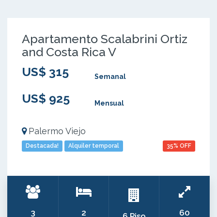
Apartamento Scalabrini Ortiz
and Costa Rica V
US$ 315
Semanal
US$ 925
Mensual
Palermo Viejo
Destacada!
Alquiler temporal
35% OFF
3
2
60
6 Piso