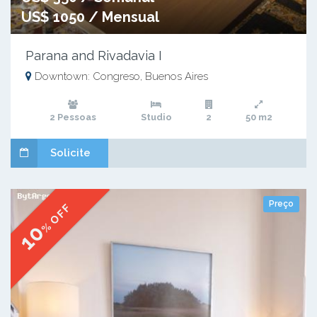
US$ 1050 / Mensual
Parana and Rivadavia I
Downtown: Congreso, Buenos Aires
2 Pessoas
Studio
2
50 m2
Solicite
Preço
% OFF
10