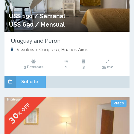
US$ 190 / Semanal
US$ 690 / Mensual
Uruguay and Peron
Downtown: Congreso, Buenos Aires
3 Pessoas
1
3
35 m2
Solicite
Preço
% OFF
30