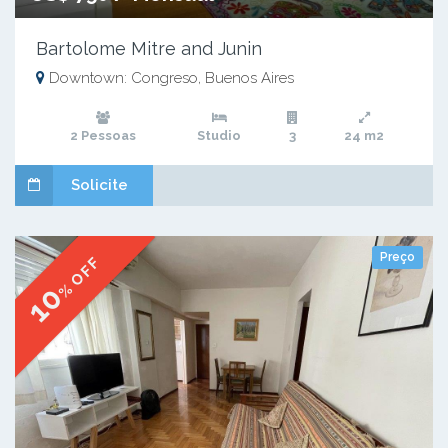
Bartolome Mitre and Junin
Downtown: Congreso, Buenos Aires
2 Pessoas
Studio
3
24 m2
Solicite
Preço
% OFF
10