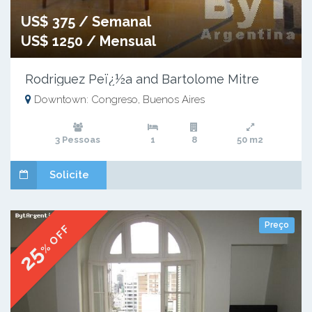
US$ 375 / Semanal
US$ 1250 / Mensual
Rodriguez Peï¿½a and Bartolome Mitre
Downtown: Congreso, Buenos Aires
3 Pessoas
1
8
50 m2
Solicite
Preço
% OFF
25