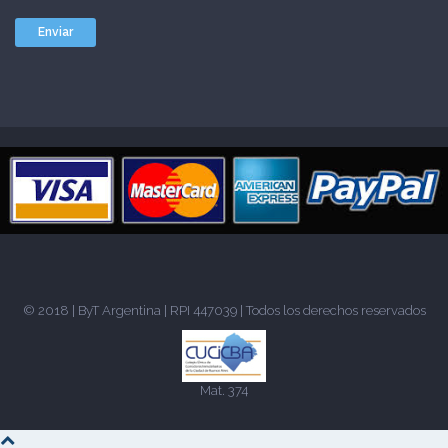
© 2018 |
ByT Argentina
| RPI 447039 | Todos los derechos reservados
Mat. 374