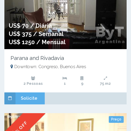
US$ 70 / Diária
US$ 375 / Semanal
US$ 1250 / Mensual
Parana and Rivadavia
Downtown: Congreso, Buenos Aires
2 Pessoas
1
9
75 m2
Solicite
Preço
% OFF