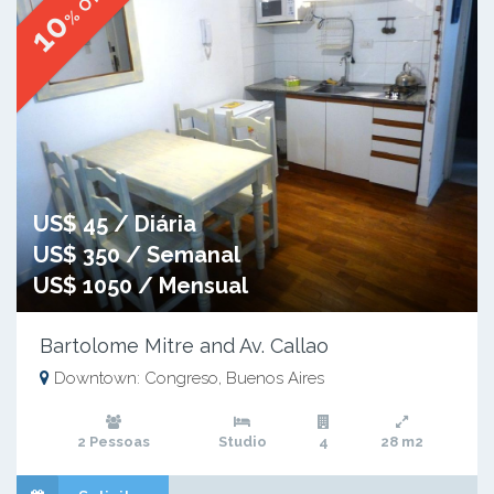
% OFF
10
US$ 45 / Diária
US$ 350 / Semanal
US$ 1050 / Mensual
Bartolome Mitre and Av. Callao
Downtown: Congreso, Buenos Aires
2 Pessoas
Studio
4
28 m2