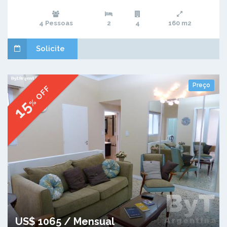
4 Pessoas
2
4
160 m2
Solicite
Preço
% OFF
15
US$ 1065 / Mensual