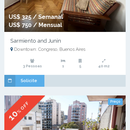
US$ 325 / Semanal
US$ 750 / Mensual
Sarmiento and Junin
Downtown: Congreso, Buenos Aires
3 Pessoas
1
5
40 m2
Solicite
Preço
% OFF
10