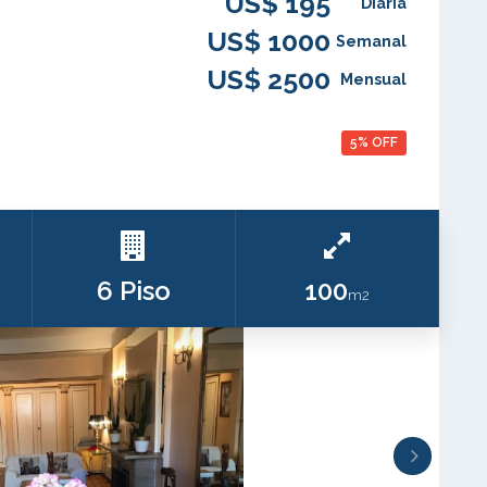
US$ 195
Diária
US$ 1000
Semanal
US$ 2500
Mensual
5% OFF
6 Piso
100
m2