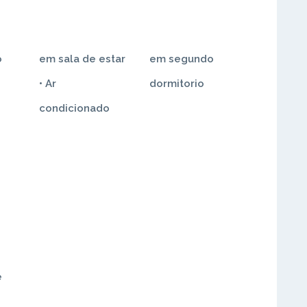
o
em sala de estar
em segundo
• Ar
dormitorio
condicionado
e