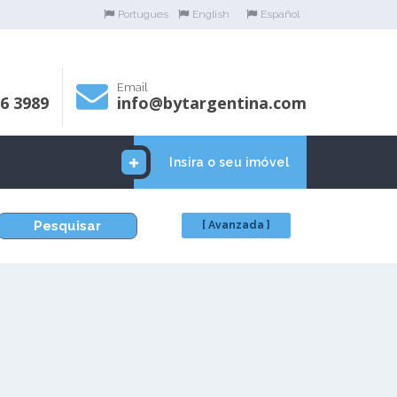
Portugues
English
Español
Email
06 3989
info@bytargentina.com
Insira o seu imóvel
Pesquisar
[ Avanzada ]