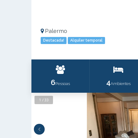
Palermo
Destacada!
Alquiler temporal
6
4
Pessoas
Ambientes
1 / 33