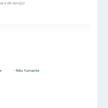
al e de serviço)
e
• Não fumante