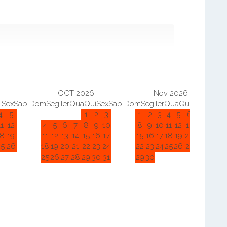
OCT 2026
Nov 2026
i
Sex
Sab
Dom
Seg
Ter
Qua
Qui
Sex
Sab
Dom
Seg
Ter
Qua
Qui
Sex
Sab
D
4
5
1
2
3
1
2
3
4
5
6
7
11
12
4
5
6
7
8
9
10
8
9
10
11
12
13
14
18
19
11
12
13
14
15
16
17
15
16
17
18
19
20
21
25
26
18
19
20
21
22
23
24
22
23
24
25
26
27
28
25
26
27
28
29
30
31
29
30