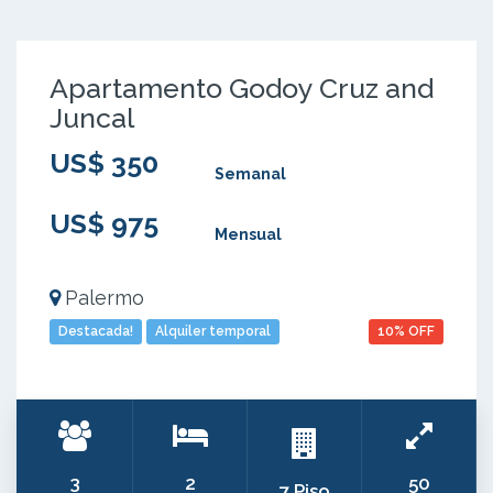
Apartamento Godoy Cruz and
Juncal
US$ 350
Semanal
US$ 975
Mensual
Palermo
Destacada!
Alquiler temporal
10% OFF
3
2
50
7 Piso