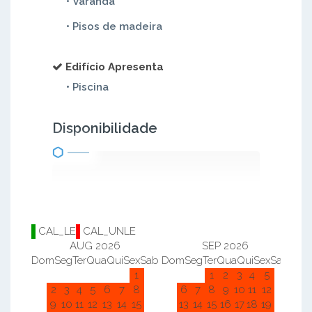
• Varanda
• Pisos de madeira
Edifício Apresenta
• Piscina
Disponibilidade
CAL_LE
CAL_UNLE
AUG 2026
SEP 2026
Dom
Seg
Ter
Qua
Qui
Sex
Sab
Dom
Seg
Ter
Qua
Qui
Sex
Sab
Do
1
1
2
3
4
5
2
3
4
5
6
7
8
6
7
8
9
10
11
12
9
10
11
12
13
14
15
13
14
15
16
17
18
19