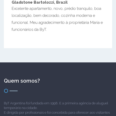
Gladstone Bartolozzi, Brazil
Excelente apartamento, novo, prédio tranquilo, boa
localização, bem decorado, cozinha moderna e
funcional. Meu agradecimento à proprietária Maria e
funcionários da ByT.
Quem somos?
ByT Argentina foi fundada em 1998. E a primeira agência de aluguel
temporário na cidade.
E dirigida por profissionais e foi concebida para oferecer aos visitantes