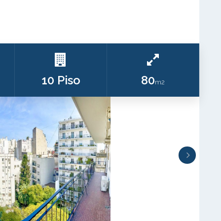
10 Piso
80
m2