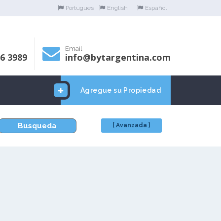
Portugues
English
Español
Email
06 3989
info@bytargentina.com
Agregue su Propiedad
Busqueda
[ Avanzada ]