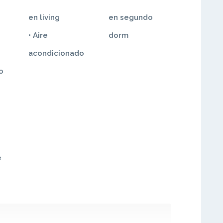
en living
en segundo
• Aire
dorm
acondicionado
o
e