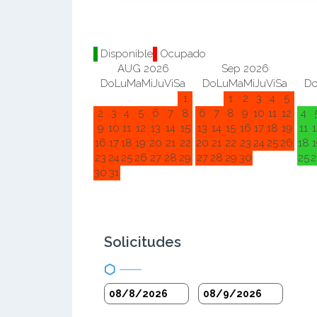
Disponible
Ocupado
AUG 2026
Sep 2026
Do
Lu
Ma
Mi
Ju
Vi
Sa
Do
Lu
Ma
Mi
Ju
Vi
Sa
D
1
1
2
3
4
5
2
3
4
5
6
7
8
6
7
8
9
10
11
12
4
9
10
11
12
13
14
15
13
14
15
16
17
18
19
11
1
16
17
18
19
20
21
22
20
21
22
23
24
25
26
18
1
23
24
25
26
27
28
29
27
28
29
30
25
2
30
31
Solicitudes