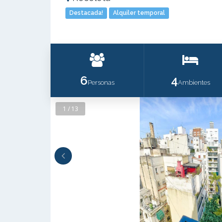
Destacada!
Alquiler temporal
6
4
Personas
Ambientes
1 / 13