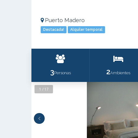
Puerto Madero
Destacada!
Alquiler temporal
3
2
Personas
Ambientes
1 / 17