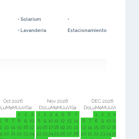
• Solarium
•
• Lavanderia
Estacionamiento
Oct 2026
Nov 2026
DEC 2026
o
Lu
Ma
Mi
Ju
Vi
Sa
Do
Lu
Ma
Mi
Ju
Vi
Sa
Do
Lu
Ma
Mi
Ju
Vi
Sa
Do
L
1
2
3
1
2
3
4
5
6
7
1
2
3
4
5
5
6
7
8
9
10
8
9
10
11
12
13
14
6
7
8
9
10
11
12
3
4
2
13
14
15
16
17
15
16
17
18
19
20
21
13
14
15
16
17
18
19
10
11
9
20
21
22
23
24
22
23
24
25
26
27
28
20
21
22
23
24
25
26
17
18