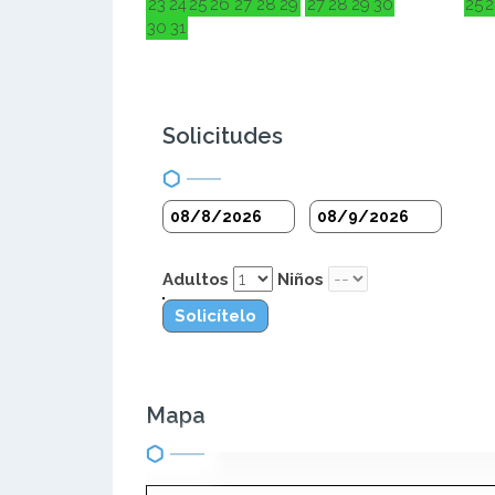
23
24
25
26
27
28
29
27
28
29
30
25
2
30
31
Solicitudes
Adultos
Niños
Solicítelo
Mapa