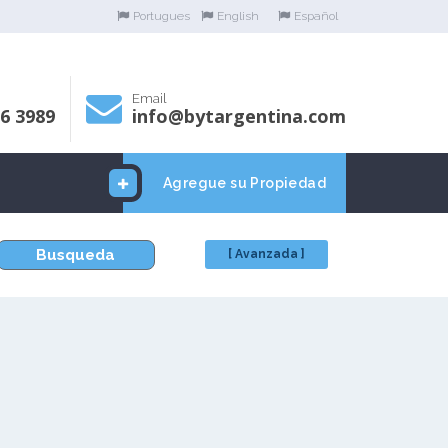
Portugues
English
Español
Email
06 3989
info@bytargentina.com
Agregue su Propiedad
Busqueda
[ Avanzada ]