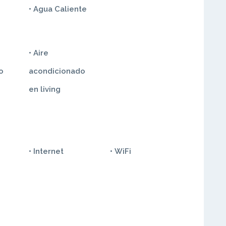
• Agua Caliente
• Aire
o
acondicionado
en living
• Internet
• WiFi