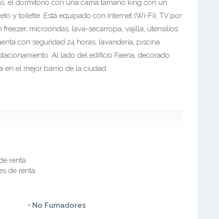
s, el dormitorio con una cama tamaño king con un
o y toilette. Está equipado con Internet (Wi-Fi), TV por
freezer, microondas, lava-secarropa, vajilla, utensilios
cuenta con seguridad 24 horas, lavandería, piscina
stacionamiento. Al lado del edificio Faena, decorado
a en el mejor barrio de la ciudad.
de renta
es de renta
• No Fumadores