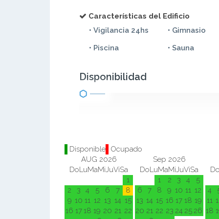
Características del Edificio
• Vigilancia 24hs
• Gimnasio
• Piscina
• Sauna
Disponibilidad
Disponible
Ocupado
AUG 2026
Sep 2026
Do
Lu
Ma
Mi
Ju
Vi
Sa
Do
Lu
Ma
Mi
Ju
Vi
Sa
D
1
1
2
3
4
5
2
3
4
5
6
7
8
6
7
8
9
10
11
12
4
9
10
11
12
13
14
15
13
14
15
16
17
18
19
11
1
16
17
18
19
20
21
22
20
21
22
23
24
25
26
18
1