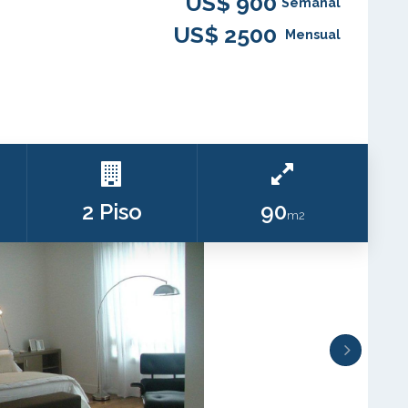
US$ 900
Semanal
US$ 2500
Mensual
2 Piso
90
m2