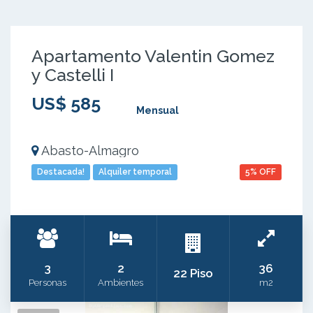
Apartamento Valentin Gomez
y Castelli I
US$ 585
Mensual
Abasto-Almagro
Destacada!
Alquiler temporal
5% OFF
3
2
36
22 Piso
Personas
Ambientes
m2