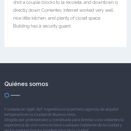
shot a couple blocks to la recoleta, and downtown is
directly down Corrientes. Internet worked very well,
nice little kitchen, and plenty of closet space.
Building has a security guard.
Quiénes somos
Fundada en 1998, ByT Argentina es la primera agencia de alquiler
temporario en la Ciudad de Buenos Aires.
Dirigida por profesionales y constituida para brindar a los visitantes la
experiencia de vivir como lo hace cualquier habitante de la ciudad y
en los mejores barrios residenciales de la ciudad.