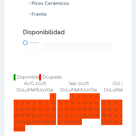
• Pisos Cerámicos
• Frente
Disponibilidad
Disponible
Ocupado
AUG 2026
Sep 2026
Oct 2026
Do
Lu
Ma
Mi
Ju
Vi
Sa
Do
Lu
Ma
Mi
Ju
Vi
Sa
Do
Lu
Ma
Mi
Ju
Vi
1
1
2
3
4
5
1
2
2
3
4
5
6
7
8
6
7
8
9
10
11
12
4
5
6
7
8
9
9
10
11
12
13
14
15
13
14
15
16
17
18
19
11
12
13
14
15
1
16
17
18
19
20
21
22
20
21
22
23
24
25
26
18
19
20
21
22
2
23
24
25
26
27
28
29
27
28
29
30
25
26
27
28
29
3
30
31