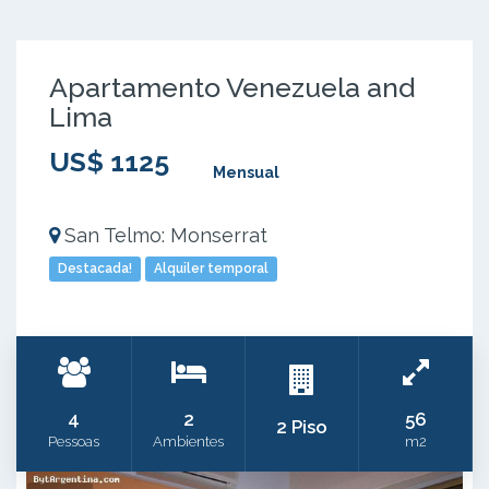
Apartamento Venezuela and
Lima
US$ 1125
Mensual
San Telmo: Monserrat
Destacada!
Alquiler temporal
4
2
56
2 Piso
Pessoas
Ambientes
m2