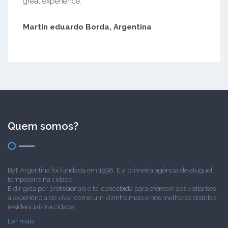
great experience.
Martín eduardo Borda, Argentina
Quem somos?
ByT Argentina foi fundada em 1998. E a primeira agência de aluguel
temporário na cidade.
E dirigida por profissionais e foi concebida para oferecer aos visitantes
a experiência de viver como um vizinho mais e nos melhores distritos
residenciais na cidade
Ler mais