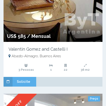
US$ 585 / Mensual
Valentin Gomez and Castelli I
Abasto-Almagro, Buenos Aires
3 Pessoas
1
22
36 m2
Solicite
Preço
% OFF