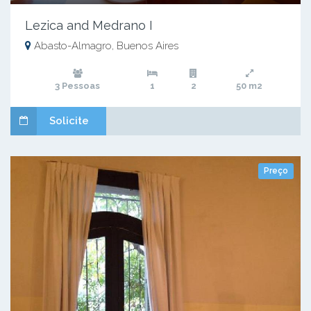
Lezica and Medrano I
Abasto-Almagro, Buenos Aires
3 Pessoas
1
2
50 m2
Solicite
Preço