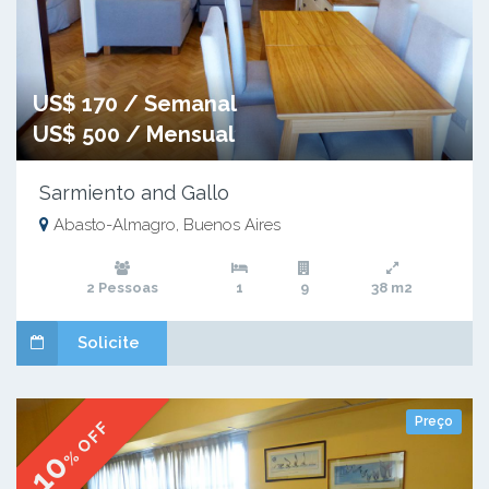
US$ 170 / Semanal
US$ 500 / Mensual
Sarmiento and Gallo
Abasto-Almagro, Buenos Aires
2 Pessoas
1
9
38 m2
Solicite
Preço
% OFF
10