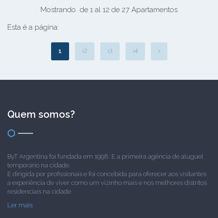
Mostrando de 1 al 12 de 27 Apartamentos
Esta é a página:
1
2
3
4
Quem somos?
ByT Argentina foi fundada em 1998. E a primeira agência de aluguel
temporário na cidade.
E dirigida por profissionais e foi concebida para oferecer aos visitantes
a experiência de viver como um vizinho mais e nos melhores distritos
residenciais na cidade
Ler mais