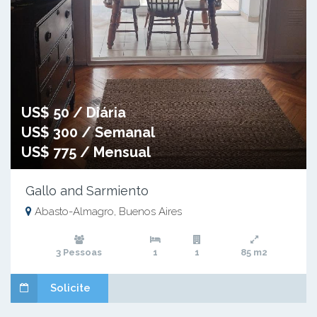
US$ 50 / Diária
US$ 300 / Semanal
US$ 775 / Mensual
Gallo and Sarmiento
Abasto-Almagro, Buenos Aires
3 Pessoas
1
1
85 m2
Solicite