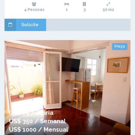
4 Pessoas
1
3
50 m2
Solicite
Preço
US$ 75 / Diária
US$ 350 / Semanal
US$ 1000 / Mensual