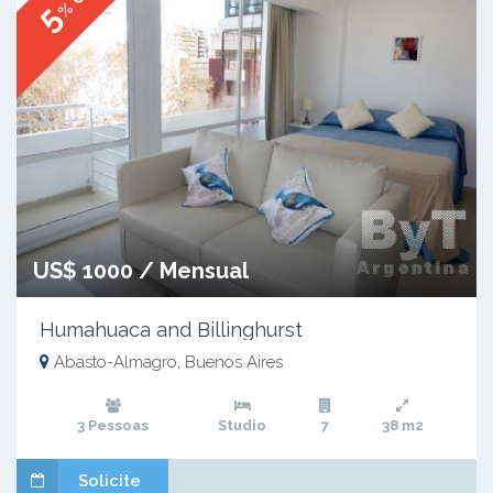
5
US$ 1000 / Mensual
Humahuaca and Billinghurst
Abasto-Almagro, Buenos Aires
3 Pessoas
Studio
7
38 m2
Solicite