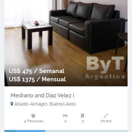
US$ 475 / Semanal
US$ 1375 / Mensual
Medrano and Diaz Velez I
Abasto-Almagro, Buenos Aires
4 Pessoas
2
3
70 m2