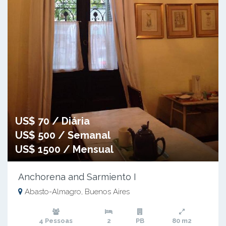
US$ 70 / Diária
US$ 500 / Semanal
US$ 1500 / Mensual
Anchorena and Sarmiento I
Abasto-Almagro, Buenos Aires
4 Pessoas
2
PB
80 m2