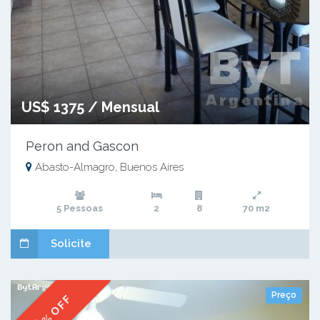
US$ 1375 / Mensual
Peron and Gascon
Abasto-Almagro, Buenos Aires
5 Pessoas
2
8
70 m2
Solicite
Preço
% OFF