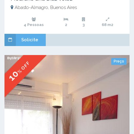
Abasto-Almagro, Buenos Aires
4 Pessoas
2
3
68 m2
Solicite
Preço
% OFF
10