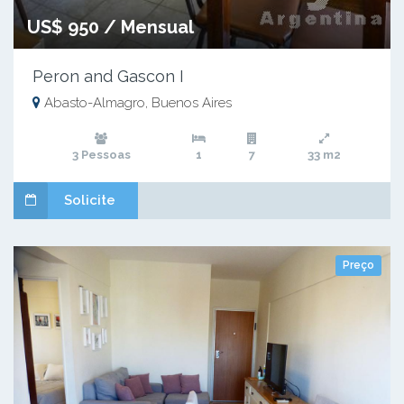
US$ 950 / Mensual
Peron and Gascon I
Abasto-Almagro, Buenos Aires
3 Pessoas
1
7
33 m2
Solicite
Preço